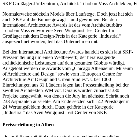
SKF Großlager-Prüfzentrum, Architekt: Tchoban Voss Architekten, Fe
Normalerweise stöckeln Models über Laufstege. Doch jetzt hat sich
auch SKF auf die Bühne gewagt – und gewonnen: Bei den
International Architecture Awards ist das vom Architekturbüro
Tchoban Voss entworfene Sven Wingquist Test Center für
Großlager mit dem Design-Preis in der Kategorie „Industrial“
ausgezeichnet worden, teilt das Unternehmen mit.
Bei den International Architecture Awards handelt es sich laut SKF-
Pressemitteilung um einen Wettbewerb, der herausragende
architektonische Leistungen auf dem gesamten Globus würdigt.
Ausgelobt werden die Awards vom „Chicago Athenaeum: Museum
of Architecture and Design“ sowie vom „European Centre for
Architecture Art Design and Urban Studies“. Über 1000
Einreichungen aus 31 Ländern lagen laut Pressemitteilung bei der
zwölften Architekten-WM vor. Daraus wurden zunächst 380
Projekte ausgewählt, von denen die Jury im nächsten Schritt noch
238 Aspiranten aussiebte. Am Ende setzten sich 142 Preisträger in
24 Wertungsfeldern durch. Dazu gehörte in der Kategorie
„Industrial“ das Sven Wingquist Test Center von SKF.
Preisverleihung in Athen
„Es erfüllt uns mit Stolz, dass wir dieser weltweit einmaligen