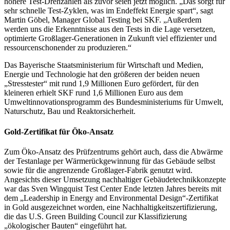
höhere Test-Drehzahlen als zuvor seien jetzt möglich. „Das sorgt für
sehr schnelle Test-Zyklen, was im Endeffekt Energie spart“, sagt
Martin Göbel, Manager Global Testing bei SKF. „Außerdem
werden uns die Erkenntnisse aus den Tests in die Lage versetzen,
optimierte Großlager-Generationen in Zukunft viel effizienter und
ressourcenschonender zu produzieren.“
Das Bayerische Staatsministerium für Wirtschaft und Medien,
Energie und Technologie hat den größeren der beiden neuen
„Stresstester“ mit rund 1,9 Millionen Euro gefördert, für den
kleineren erhielt SKF rund 1,6 Millionen Euro aus dem
Umweltinnovationsprogramm des Bundesministeriums für Umwelt,
Naturschutz, Bau und Reaktorsicherheit.
Gold-Zertifikat für Öko-Ansatz
Zum Öko-Ansatz des Prüfzentrums gehört auch, dass die Abwärme
der Testanlage per Wärmerückgewinnung für das Gebäude selbst
sowie für die angrenzende Großlager-Fabrik genutzt wird.
Angesichts dieser Umsetzung nachhaltiger Gebäudetechnikkonzepte
war das Sven Wingquist Test Center Ende letzten Jahres bereits mit
dem „Leadership in Energy and Environmental Design“-Zertifikat
in Gold ausgezeichnet worden, eine Nachhaltigkeitszertifizierung,
die das U.S. Green Building Council zur Klassifizierung
„ökologischer Bauten“ eingeführt hat.