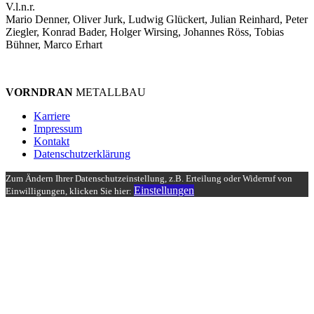
V.l.n.r.
Mario Denner, Oliver Jurk, Ludwig Glückert, Julian Reinhard, Peter
Ziegler, Konrad Bader, Holger Wirsing, Johannes Röss, Tobias
Bühner, Marco Erhart
VORNDRAN
METALLBAU
Karriere
Impressum
Kontakt
Datenschutzerklärung
Zum Ändern Ihrer Datenschutzeinstellung, z.B. Erteilung oder Widerruf von
Einstellungen
Einwilligungen, klicken Sie hier: